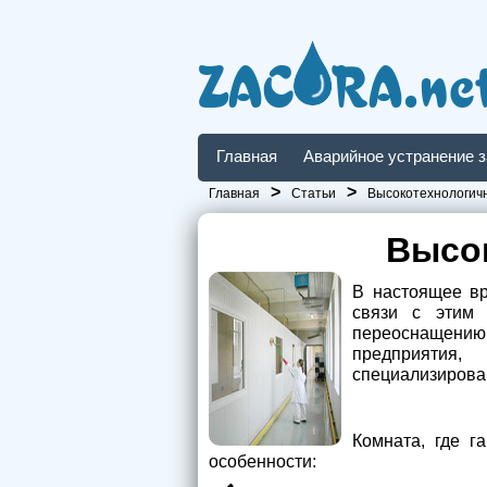
ZAC
RA.ne
Главная
Аварийное устранение 
>
>
Главная
Статьи
Высокотехнологич
Высо
В настоящее вр
связи с этим 
переоснащению 
предприятия,
специализирова
Комната, где г
особенности: