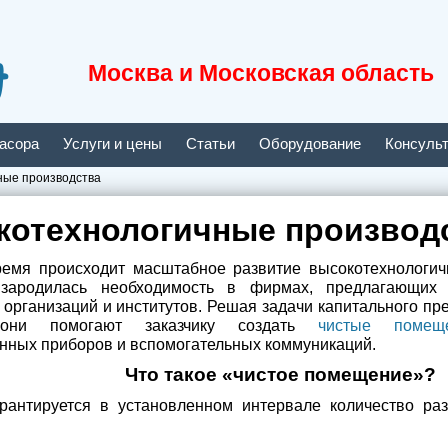
t
Москва и Московская область
засора
Услуги и цены
Статьи
Оборудование
Консуль
ные производства
котехнологичные производ
емя происходит масштабное развитие высокотехнологич
зародилась необходимость в фирмах, предлагающих 
организаций и институтов. Решая задачи капитального п
 они помогают заказчику создать
чистые помещ
нных приборов и вспомогательных коммуникаций.
Что такое «чистое помещение»?
арантируется в установленном интервале количество ра