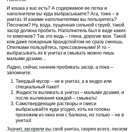
И кошка у вас есть? А содержимое ее лотка и
наполнители вы куда выбрасываете? Ага, тоже – в
унитаз. И какими наполнителями вы пользуетесь?
Песочком? Ну, вода, пущенная сильной струей, такой
засор должна пробить. Наполнитель был в виде каких-
то комочков? Так это ведь – глина, дорогие мои. Такой
ком даже пожарным брандспойтом не сразу смоешь.
Опилками пользуйтесь, прессованными! И то –
выбрасывать их в унитаз и смывать можно лишь
малыми дозами…
Ладно, сейчас начнем пробивать засор, а пока –
запомните:
Твердый мусор – не в унитаз, а в ведро или
специальный пакет!
Жидкости выливать в унитаз – малыми дозами, и
после выливания каждой – смывать!
Самотвердеющие растворы и смеси
выбрасывайте куда угодно, хоть на головы
прохожим из окна или с балкона, но только – не в
унитаз!
Значит, засорили вы свой унитаз, скорее всего, песком