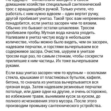
домашнем хозяйстве специальный сантехнический
трос с вращающейся ручкой. Только учтите, что
работать с ним нужно вдвоем – один вертит ручку,
другой пробивает унитаз. Такой трос вам непременно
понадобится, если унитаз засорен чем-то вязким.
Обычно это бывают остатки шпаклевки. Тросом
пробиваем пробку. Мутная вода начала уходить.
Наливаем в унитаз чистую воду в небольшом
количестве, чтобы можно было видеть, чем он засорен,
надеваем перчатки, и горстями вычерпываем все
содержимое засора. Очистив, шуруем в унитазе
тросом еще раз, по самым стенкам, чтобы соскрести
прилипшие к ним частицы. Их тоже вычерпываем
руками.
Если ваш унитаз засорен чем-то крупным – осколками
стекла, крышками от пластиковых бутылок, кафеля,
бетона, то сначала из унитаза вычерпывается вся
грязная вода. Затем надеваем резиновые перчатки
потолще, или даже одни на другие, и очень осторожно,
во избежание травм, вынимаем кусок за куском, до
полного исчезновения этого мусора. После этого
производим промывку сантехнического устройства.