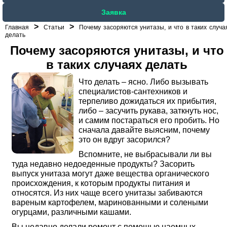
Заявка
>
>
Главная
Статьи
Почему засоряются унитазы, и что в таких случа
делать
Почему засоряются унитазы, и что
в таких случаях делать
Что делать – ясно. Либо вызывать
специалистов-сантехников и
терпеливо дожидаться их прибытия,
либо – засучить рукава, заткнуть нос,
и самим постараться его пробить. Но
сначала давайте выясним, почему
это он вдруг засорился?
Вспомните, не выбрасывали ли вы
туда недавно недоеденные продукты? Засорить
выпуск унитаза могут даже вещества органического
происхождения, к которым продукты питания и
относятся. Из них чаще всего унитазы забиваются
вареным картофелем, маринованными и солеными
огурцами, различными кашами.
Вы недавно делали ремонт с помощью наемных