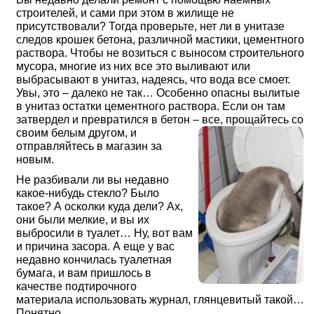
строителей, и сами при этом в жилище не
присутствовали? Тогда проверьте, нет ли в унитазе
следов крошек бетона, различной мастики, цементного
раствора. Чтобы не возиться с выносом строительного
мусора, многие из них все это выливают или
выбрасывают в унитаз, надеясь, что вода все смоет.
Увы, это – далеко не так… Особенно опасны вылитые
в унитаз остатки цементного раствора. Если он там
затвердел и превратился в бетон – все, прощайтесь со
своим белым другом,
и
отправляйтесь в магазин за
новым.
Не разбивали ли вы недавно
какое-нибудь стекло? Было
такое? А осколки куда дели? Ах,
они были мелкие, и вы их
выбросили в туалет… Ну, вот вам
и причина засора. А еще у вас
недавно кончилась туалетная
бумага, и вам пришлось в
качестве подтирочного
материала использовать журнал, глянцевитый такой…
Понятно.