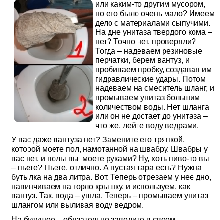
или каким-то другим мусором,
но его было очень мало? Имеем
дело с материалами сыпучими.
На дне унитаза твердого кома –
нет? Точно нет, проверяли?
Тогда – надеваем резиновые
перчатки, берем вантуз, и
пробиваем пробку, создавая им
гидравлические удары. Потом
надеваем на смеситель шланг, и
промываем унитаз большим
количеством воды. Нет шланга
или он не достает до унитаза –
что же, лейте воду ведрами.
У вас даже вантуза нет? Замените его тряпкой,
которой моете пол, намотанной на швабру. Швабры у
вас нет, и полы вы моете руками? Ну, хоть пиво-то вы
– пьете? Пьете, отлично. А пустая тара есть? Нужна
бутылка на два литра. Вот. Теперь отрезаем у нее дно,
навинчиваем на горло крышку, и используем, как
вантуз. Так, вода – ушла. Теперь – промываем унитаз
шлангом или выливая воду ведром.
На будущее – обязательно заведите в своем